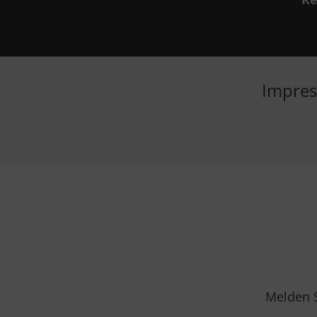
Impres
Das 
abgespiel
Youtube-Se
Melden S