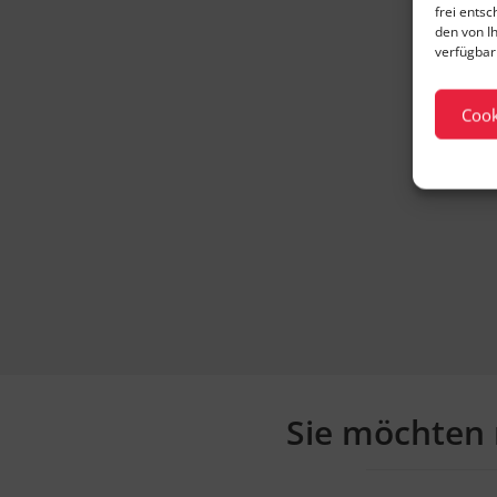
frei ents
den von I
verfügbar 
Cook
Sie möchten