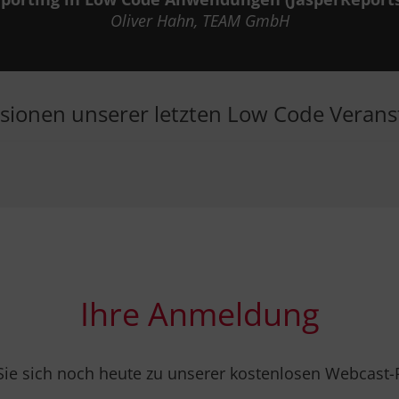
Oliver Hahn
, TEAM GmbH
sionen unserer letzten Low Code Verans
Video wird nach dem Klick von Youtube gelade
t, dazu baut Ihr Browser eine direkte Verbind
rvern auf. Es gilt die
Datenschutzerklärung v
Video laden
.
Ihre Anmeldung
ie sich noch heute zu unserer kostenlosen Webcast-