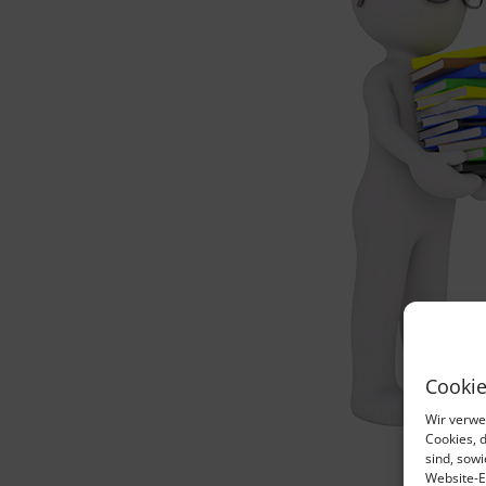
Cookie
Wir verwe
Cookies, 
sind, sow
Website-E