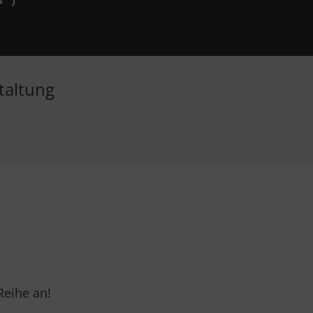
taltung
n und
ung zu den
on Google.
Reihe an!