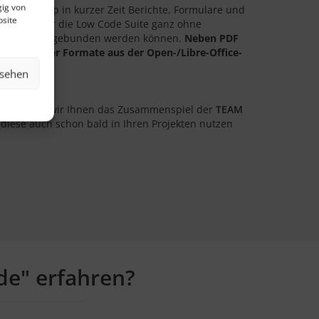
gig von
ag and Drop in kurzer Zeit Berichte, Formulare und
bsite
den, die über die Low Code Suite ganz ohne
ationen eingebunden werden können.
Neben PDF
 Excel oder Formate aus der Open-/Libre-Office-
nsehen
he bringen wir Ihnen das Zusammenspiel der
TEAM
 diese auch schon bald in Ihren Projekten nutzen
e" erfahren?