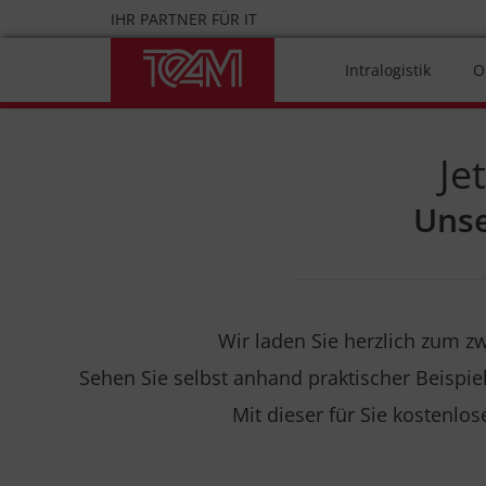
Skip
IHR PARTNER FÜR IT
to
content
Intralogistik
O
Je
Unse
Wir laden Sie herzlich zum z
Sehen Sie selbst anhand praktischer Beispi
Mit dieser für Sie kostenlo