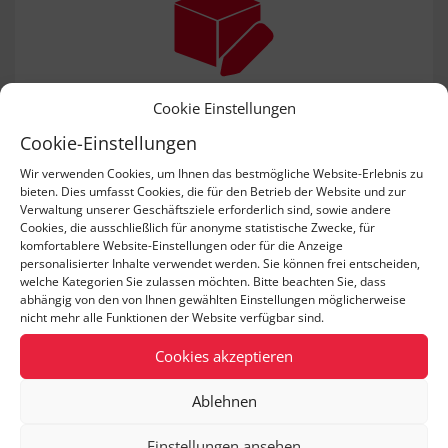
Cookie Einstellungen
2. BASIS-ARCHITEKTUR ERSTELLEN
Cookie-Einstellungen
Zu Beginn erstellen unsere Architekten mit dem
Kunden eine Basis-Architektur, für das Initial-
Wir verwenden Cookies, um Ihnen das bestmögliche Website-Erlebnis zu
bieten. Dies umfasst Cookies, die für den Betrieb der Website und zur
Projekt, die darauf aufbaut die Grundlage für
Verwaltung unserer Geschäftsziele erforderlich sind, sowie andere
zukünftige Projekte zu sein. Sie enthält
Cookies, die ausschließlich für anonyme statistische Zwecke, für
beispielsweise die Corporate-Identity, passende
komfortablere Website-Einstellungen oder für die Anzeige
Benutzer-Berechtigungen etc. Auch das
personalisierter Inhalte verwendet werden. Sie können frei entscheiden,
Erarbeiten, was kundenspezifische
welche Kategorien Sie zulassen möchten. Bitte beachten Sie, dass
abhängig von den von Ihnen gewählten Einstellungen möglicherweise
Anforderungen sind, gehört zu dem Prozess.
nicht mehr alle Funktionen der Website verfügbar sind.
Cookies akzeptieren
Ablehnen
Einstellungen ansehen