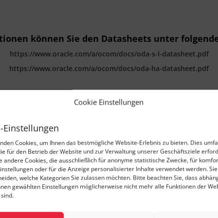
ationen können Sie den Datasheets unter folgen
https://www.oracle.com/a/ocom/docs/oda-s-l-datasheet.pdf
https://www.oracle.com/a/ocom/docs/oda-ha-datasheet.pdf
Cookie Einstellungen
-Einstellungen
aben wir Ihr Interesse geweck
nden Cookies, um Ihnen das bestmögliche Website-Erlebnis zu bieten. Dies umfa
die für den Betrieb der Website und zur Verwaltung unserer Geschäftsziele erford
ie andere Cookies, die ausschließlich für anonyme statistische Zwecke, für komfo
instellungen oder für die Anzeige personalisierter Inhalte verwendet werden. Si
cheiden, welche Kategorien Sie zulassen möchten. Bitte beachten Sie, dass abhän
 unseren Kunden ein und verfügen daher über ein ho
hnen gewählten Einstellungen möglicherweise nicht mehr alle Funktionen der We
Betriebserfahrung.
sind.
Gerne unterstützen wir auch Sie bei der Optimierung