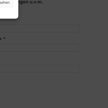
g, Schulungen u.v.m.
nsehen
e
*