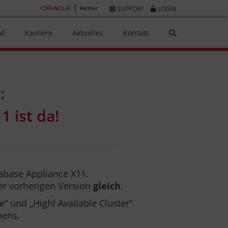
SUPPORT
LOGIN
AM
Karriere
Aktuelles
Kontakt
:
 ist da!
abase Appliance X11.
r vorherigen Version
gleich
.
e“ und „Highl Available Cluster“
mens.