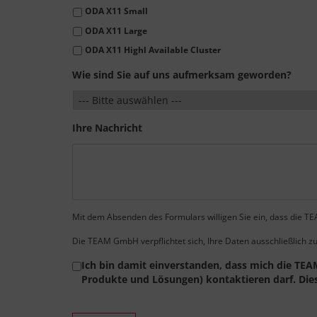
ODA X11 Small
ODA X11 Large
ODA X11 Highl Available Cluster
Wie sind Sie auf uns aufmerksam geworden?
Ihre Nachricht
Mit dem Absenden des Formulars willigen Sie ein, dass die T
Die TEAM GmbH verpflichtet sich, Ihre Daten ausschließlich z
Consent
Ich bin damit einverstanden, dass mich die TEA
Produkte und Lösungen) kontaktieren darf. Diese