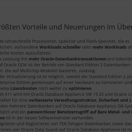
rößten Vorteile und Neuerungen im Über
e ultraschnelle Prozessoren, Speicher und Flash-Speicher, die es
lichen, vorhandene
Workloads schneller
oder
mehr Workloads
o
liche Kosten auszuführen.
e Leistung mit
mehr Oracle-Datenbanktransaktionen
pro Sekunde
f Oracle ODA ist der Betrieb von Standard Edition 2 Datenbanken 
n, die auf Multichip-Modulen basieren, zulässig.
er Virtualisierung ist es möglich, sowohl die Standard Edition 2 al
terprise Edition gemeinsam auf einer Hardware zu lizenzieren un
hema
Lizenzkosten
noch weiter zu
optimieren
.
A X11 wird mit Oracle Database Appliance SW 19.25 und Oracle Li
iefert für eine
verbesserte Verwaltungsstruktur, Sicherheit und L
rden mehrere Datenbanken auf Oracle Database Appliance DB-Sy
tützt und ein
passwortloser Benutzerzugriff auf Bare Metal- und 
me
ist in der neuen Softwareversion vorhanden.
igrieren und Registrieren von TDE-fähigen Datenbanken sowie das
rieren von Oracle Data Guard auf Oracle Database Appliance ist mö