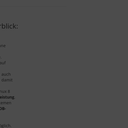
blick:
hne
.
auf
s auch
d damit
nux 8
eistung
.
stemen
DB-
glich.