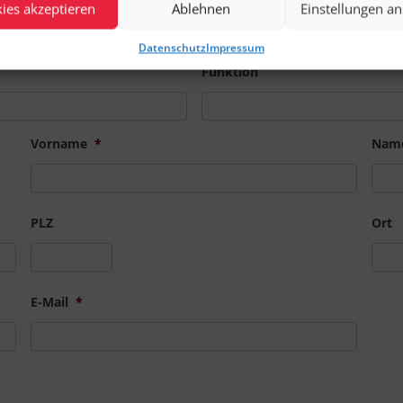
Planung, Sizing, Lizenzbedarfen, Implementierun
ies akzeptieren
Ablehnen
Einstellungen a
Datenschutz
Impressum
Funktion
Vorname
*
Nam
PLZ
Ort
E-Mail
*