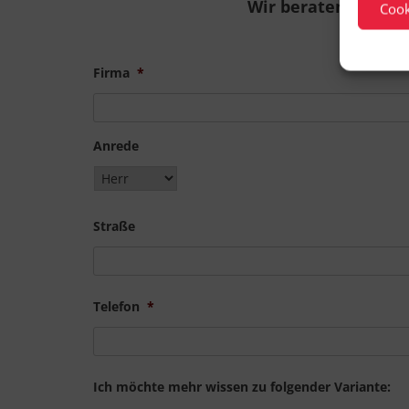
Wir beraten Sie zu 
Cook
Firma
*
Anrede
Straße
Telefon
*
Ich möchte mehr wissen zu folgender Variante: