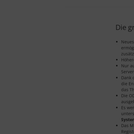
Die g
Neuest
ermög
zusätz
Höher
Nur au
Server
Dank d
die En
das T
Die OD
ausgel
Es we
unters
Syste
Das M
Regist