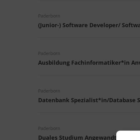
Paderborn
(Junior-) Software Developer/ Softw
Paderborn
Ausbildung Fachinformatiker*in A
Paderborn
Datenbank Spezialist*in/Database S
Paderborn
Duales Studium Angewandte Inform