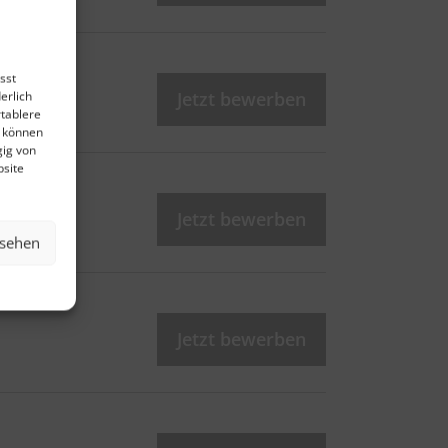
sst
erlich
Jetzt bewerben
rtablere
e können
gig von
bsite
Jetzt bewerben
nsehen
Jetzt bewerben