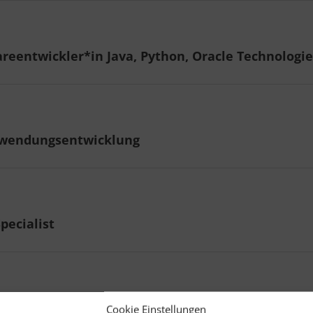
areentwickler*in Java, Python, Oracle Technologi
nwendungsentwicklung
pecialist
atik/Wirtschaftsinformatik
Cookie Einstellungen