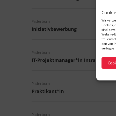
Cookie
Wir verwe
Paderborn
Cookies, 
Initiativbewerbung
sind, sow
Website-E
frei ents
den von I
verfügbar 
Paderborn
IT-Projektmanager*in Intralogistik
Cook
Paderborn
Praktikant*in
Paderborn