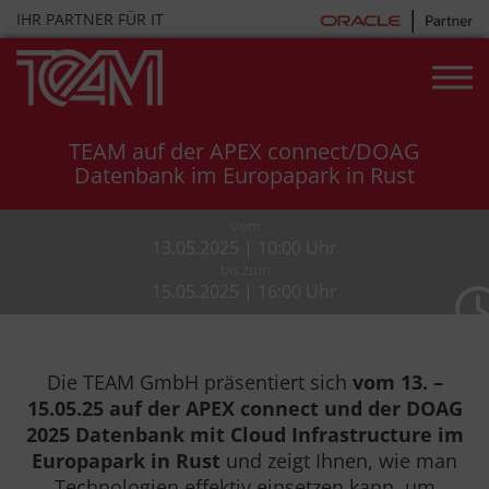
Skip
IHR PARTNER FÜR IT
to
content
TEAM auf der APEX connect/DOAG
Datenbank im Europapark in Rust
Vom
13.05.2025 | 10:00 Uhr
bis zum
15.05.2025 | 16:00 Uhr
Die TEAM GmbH präsentiert sich
vom 13. –
15.05.25 auf der APEX connect und der DOAG
2025 Datenbank mit Cloud Infrastructure im
Europapark in Rust
und zeigt Ihnen, wie man
Technologien effektiv einsetzen kann, um