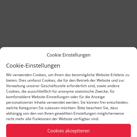
Cookie Einstellungen
TEAM-Vorträge auf der APEX
connect
Cookie-Einstellungen
Wir verwenden Cookies, um Ihnen das bestmögliche Website-Erlebnis zu
bieten. Dies umfasst Cookies, die für den Betrieb der Website und zur
„Softwareforensik mit KI: Dem Legacy Code
Verwaltung unserer Geschäftsziele erforderlich sind, sowie andere
auf der Spur“
Cookies, die ausschließlich für anonyme statistische Zwecke, für
komfortablere Website-Einstellungen oder für die Anzeige
Referent: Simon Gorissen, TEAM GmbH
personalisierter Inhalte verwendet werden. Sie können frei entscheiden,
Mittwoch, 14.05.25, 16:00 – 16:45 Uhr, Raum 1
welche Kategorien Sie zulassen möchten. Bitte beachten Sie, dass
abhängig von den von Ihnen gewählten Einstellungen möglicherweise
Mehr Infos
nicht mehr alle Funktionen der Website verfügbar sind.
Cookies akzeptieren