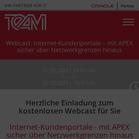
Skip
IHR PARTNER FÜR IT
to
content
Webcast: Internet-Kundenportale – mit APEX
sicher über Netzwerkgrenzen hinaus
Vom
02.03.2023 | 14:00 Uhr
bis zum
02.03.2023 | 15:30 Uhr
Herzliche Einladung zum
kostenlosen Webcast für Sie
Internet-Kundenportale - mit APEX
sicher über Netzwerkgrenzen hinaus