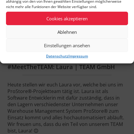
abhängig von den von Ihnen gewählten Einstellungen möglicherweise
Video
nicht mehr alle Funktionen der Website verfügbar sind.
Cookies akzeptieren
Ablehnen
Einstellungen ansehen
Datenschutz
Impressum
#MeetTheTEAM: Laura | TEAM GmbH
Heute stellen wir euch Laura vor, welche bei uns im
ProStore®-Projektteam tätig ist. Laura ist als
Software Entwicklerin mit dafür zuständig, dass in
den Lagern verschiedenster Unternehmen unser
Warehouse Management System ProStore® zum
Einsatz kommt und alles hochautomatisiert abläuft.
Wir freuen uns, dass du ein Teil von unserem TEAM
bist, Laura! 😊