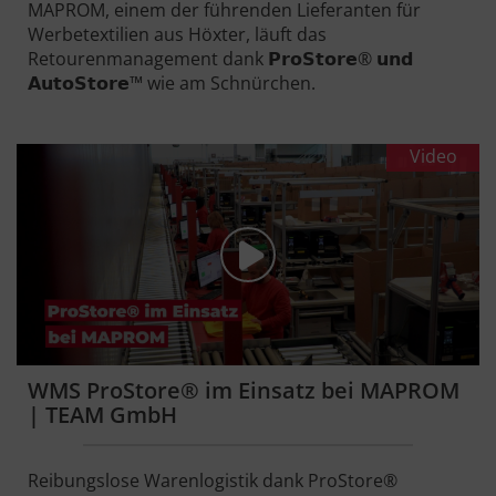
MAPROM, einem der führenden Lieferanten für
Werbetextilien aus Höxter, läuft das
Retourenmanagement dank 𝗣𝗿𝗼𝗦𝘁𝗼𝗿𝗲® 𝘂𝗻𝗱
𝗔𝘂𝘁𝗼𝗦𝘁𝗼𝗿𝗲™ wie am Schnürchen.
Video
WMS ProStore® im Einsatz bei MAPROM
| TEAM GmbH
Reibungslose Warenlogistik dank ProStore®