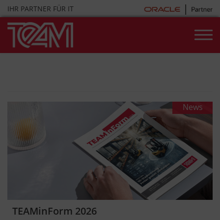
Skip
IHR PARTNER FÜR IT
to
content
News & Videos
News
News
TEAMinForm 2026