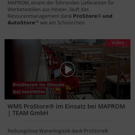
MAPROM, einem der führenden Lieferanten für
Werbetextilien aus Höxter, läuft das
Retourenmanagement dank 𝗣𝗿𝗼𝗦𝘁𝗼𝗿𝗲® 𝘂𝗻𝗱
𝗔𝘂𝘁𝗼𝗦𝘁𝗼𝗿𝗲™ wie am Schnürchen.
Video
WMS ProStore® im Einsatz bei MAPROM
| TEAM GmbH
Reibungslose Warenlogistik dank ProStore®