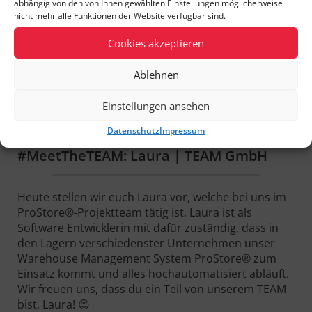
abhängig von den von Ihnen gewählten Einstellungen möglicherweise
Video
nicht mehr alle Funktionen der Website verfügbar sind.
Cookies akzeptieren
Ablehnen
Einstellungen ansehen
Datenschutz
Impressum
#MeetTheTEAM: Laura | TEAM GmbH
Heute stellen wir euch Laura vor, welche bei uns im
ProStore®-Projektteam tätig ist. Laura ist als
Software Entwicklerin mit dafür zuständig, dass in
den Lagern verschiedenster Unternehmen unser
Warehouse Management System ProStore® zum
Einsatz kommt und alles hochautomatisiert abläuft.
Wir freuen uns, dass du ein Teil von unserem TEAM
bist, Laura! 😊