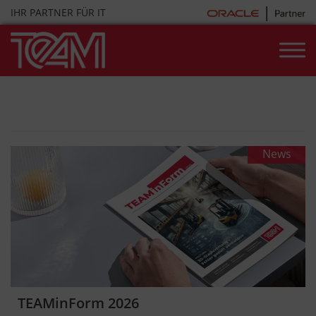
Skip
IHR PARTNER FÜR IT
to
content
News & Videos
News
News
TEAMinForm 2026