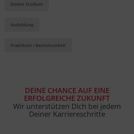
Duales Studium
Ausbildung
Praktikum / Bachelorarbeit
Das Video wird nach dem Klick von Youtube geladen
und abgespielt, dazu baut Ihr Browser eine direkte
Verbindung zu den Youtube-Servern auf. Es gilt die
Datenschutzerklärung von Google.
DEINE CHANCE AUF EINE
ERFOLGREICHE ZUKUNFT
Video laden
Wir unterstützen Dich bei jedem
Deiner Karriereschritte