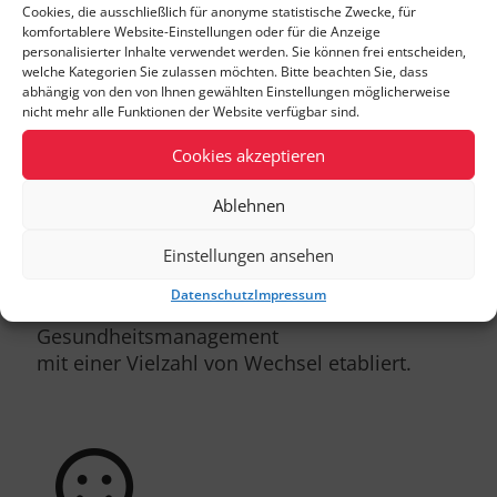
Cookies, die ausschließlich für anonyme statistische Zwecke, für
Wir fördern die betriebliche Alters- und
komfortablere Website-Einstellungen oder für die Anzeige
personalisierter Inhalte verwendet werden. Sie können frei entscheiden,
Gesundheitsvorsorge unserer Mitarbeiter.
welche Kategorien Sie zulassen möchten. Bitte beachten Sie, dass
abhängig von den von Ihnen gewählten Einstellungen möglicherweise
nicht mehr alle Funktionen der Website verfügbar sind.
Cookies akzeptieren
Ablehnen
Einstellungen ansehen
BGM
Datenschutz
Impressum
TEAM hat ein betriebliches
Gesundheitsmanagement
mit einer Vielzahl von Wechsel etabliert.