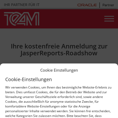
Skip
IHR PARTNER FÜR IT
to
content
Ihre kostenfreie Anmeldung zur
JasperReports-Roadshow
Bitte melden Sie sich mit nachfolgenden Formularen
Cookie Einstellungen
verbindlich und kostenfrei zum Workshop und/oder
Cookie-Einstellungen
Bootcamp an.
Sie erhalten eine Anmeldebestätigung von uns.
Wir verwenden Cookies, um Ihnen das bestmögliche Website-Erlebnis zu
bieten. Dies umfasst Cookies, die für den Betrieb der Website und zur
Bei Fragen sind wir unter
team@team-pb.de
oder +49
Verwaltung unserer Geschäftsziele erforderlich sind, sowie andere
5254 8008-0 gerne für Sie da.
Cookies, die ausschließlich für anonyme statistische Zwecke, für
komfortablere Website-Einstellungen oder für die Anzeige
personalisierter Inhalte verwendet werden. Sie können frei entscheiden,
welche Kategorien Sie zulassen möchten. Bitte beachten Sie, dass