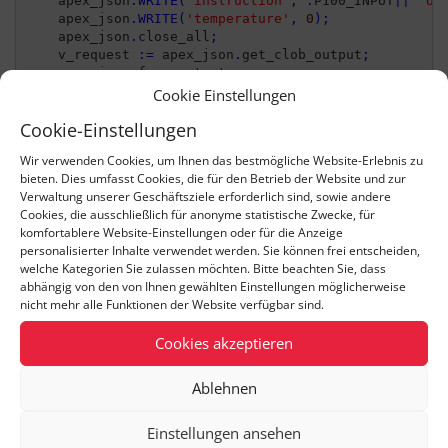
    apex_json
.
WRITE
(
'instruction'
,
:
P100_INPUT
||
' Un
    apex_json
.
WRITE
(
'temperature'
,
0
)
;
    apex_json
.
close_all
;
    v_request 
:=
 apex_json
.
get_clob_output
;
    apex_json
.
free_output
;
Cookie Einstellungen
/* Send Request */
Cookie-Einstellungen
    apex_web_service
.
set_request_headers
(
        p_name_01        
=>
'Content-Type'
,
Wir verwenden Cookies, um Ihnen das bestmögliche Website-Erlebnis zu
        p_value_01       
=>
'application/json'
,
bieten. Dies umfasst Cookies, die für den Betrieb der Website und zur
        p_name_02        
=>
'Authorization'
,
Verwaltung unserer Geschäftsziele erforderlich sind, sowie andere
        p_value_02       
=>
'Bearer '
||:
OpenAIKey
)
;
Cookies, die ausschließlich für anonyme statistische Zwecke, für
komfortablere Website-Einstellungen oder für die Anzeige
    v_return 
:=
 apex_web_service
.
make_rest_request
(
personalisierter Inhalte verwendet werden. Sie können frei entscheiden,
        p_url            
=>
'https://api.openai.com/
welche Kategorien Sie zulassen möchten. Bitte beachten Sie, dass
        p_http_method    
=>
'POST'
,
abhängig von den von Ihnen gewählten Einstellungen möglicherweise
        p_body           
=>
 v_request
)
;
nicht mehr alle Funktionen der Website verfügbar sind.
Cookies akzeptieren
/* Parse Answer */
    apex_json
.
parse
(
v_return
)
;
:
P100_QUERY 
:=
 apex_json
.
get_varchar2
(
p_path 
=>
Ablehnen
END
;
Einstellungen ansehen