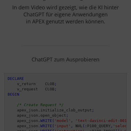
In dem Video wird gezeigt, wie die KI hinter
ChatGPT für eigene Anwendungen
in APEX genutzt werden können.
Das Video wird nach dem Klick von Youtube geladen
und abgespielt, dazu baut Ihr Browser eine direkte
Verbindung zu den Youtube-Servern auf. Es gilt die
Datenschutzerklärung von Google.
Video laden
ChatGPT zum Ausprobieren
DECLARE
    v_return    CLOB
;
    v_request   CLOB
;
BEGIN
/* Create Request */
    apex_json
.
initialize_clob_output
;
    apex_json
.
open_object
;
    apex_json
.
WRITE
(
'model'
,
'text-davinci-edit-001'
    apex_json
.
WRITE
(
'input'
,
NVL
(
:
P100_QUERY
,
'select