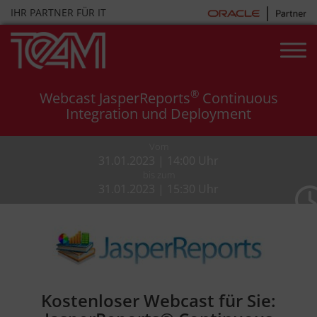
Skip
IHR PARTNER FÜR IT
to
content
®
Webcast JasperReports
Continuous
Integration und Deployment
Vom
31.01.2023 | 14:00 Uhr
bis zum
31.01.2023 | 15:30 Uhr
Kostenloser Webcast für Sie: