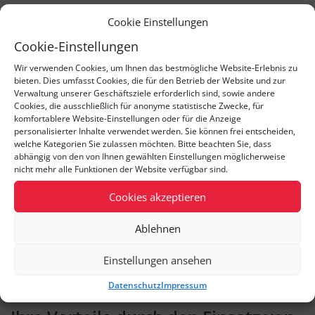
Cookie Einstellungen
Melden Sie sich jetzt an
Cookie-Einstellungen
und nutzen Sie
Wir verwenden Cookies, um Ihnen das bestmögliche Website-Erlebnis zu
®
JasperReports
auch
bieten. Dies umfasst Cookies, die für den Betrieb der Website und zur
Verwaltung unserer Geschäftsziele erforderlich sind, sowie andere
Cookies, die ausschließlich für anonyme statistische Zwecke, für
schon bald in Ihren
komfortablere Website-Einstellungen oder für die Anzeige
personalisierter Inhalte verwendet werden. Sie können frei entscheiden,
Projekten!
welche Kategorien Sie zulassen möchten. Bitte beachten Sie, dass
abhängig von den von Ihnen gewählten Einstellungen möglicherweise
nicht mehr alle Funktionen der Website verfügbar sind.
Cookies akzeptieren
Zur kostenlosen Anmeldung
Ablehnen
Einstellungen ansehen
Datenschutz
Impressum