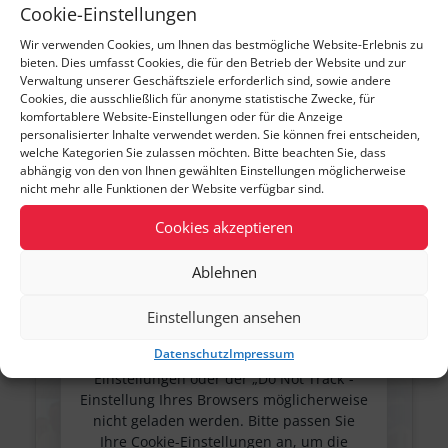
Cookie-Einstellungen
In diesen Videos erfahren sie mehr!
Wir verwenden Cookies, um Ihnen das bestmögliche Website-Erlebnis zu
bieten. Dies umfasst Cookies, die für den Betrieb der Website und zur
Verwaltung unserer Geschäftsziele erforderlich sind, sowie andere
Cookies, die ausschließlich für anonyme statistische Zwecke, für
Inhalte können aufgrund Ihrer Cookie-
komfortablere Website-Einstellungen oder für die Anzeige
Einstellungen oder der „Do Not Track“-
personalisierter Inhalte verwendet werden. Sie können frei entscheiden,
Einstellung Ihres Browsers möglicherweise
welche Kategorien Sie zulassen möchten. Bitte beachten Sie, dass
nicht geladen werden. Bitte passen Sie
abhängig von den von Ihnen gewählten Einstellungen möglicherweise
Ihre Cookie-Einstellungen an, um die
nicht mehr alle Funktionen der Website verfügbar sind.
Inhalte anzuzeigen.
Cookies akzeptieren
Cookie-Einstellungen ändern
Ablehnen
Einstellungen ansehen
Datenschutz
Impressum
Inhalte können aufgrund Ihrer Cookie-
Einstellungen oder der „Do Not Track“-
Einstellung Ihres Browsers möglicherweise
nicht geladen werden. Bitte passen Sie
Ihre Cookie-Einstellungen an, um die