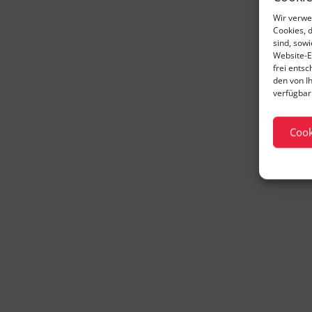
Wir verwe
Cookies, 
sind, sow
Website-E
frei ents
den von I
verfügbar 
Cook