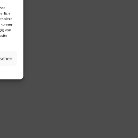
sst
erlich
rtablere
e können
gig von
bsite
nsehen