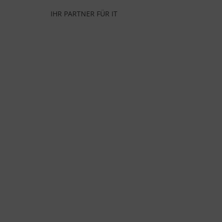
Skip
IHR PARTNER FÜR IT
to
content