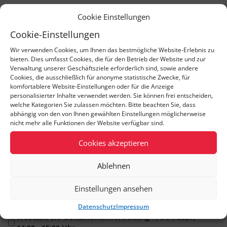
Ihre kostenlose Anmeldung
Cookie Einstellungen
Cookie-Einstellungen
Wir verwenden Cookies, um Ihnen das bestmögliche Website-Erlebnis zu
Webcast Auswahl
*
bieten. Dies umfasst Cookies, die für den Betrieb der Website und zur
Verwaltung unserer Geschäftsziele erforderlich sind, sowie andere
Cookies, die ausschließlich für anonyme statistische Zwecke, für
Webcast: „(Hoch)verfügbarkeit für Oracle- und
komfortablere Website-Einstellungen oder für die Anzeige
PostgreSQL-Datenbanken“ 17/09/2026, 14:00 -
personalisierter Inhalte verwendet werden. Sie können frei entscheiden,
15:00 Uhr
welche Kategorien Sie zulassen möchten. Bitte beachten Sie, dass
abhängig von den von Ihnen gewählten Einstellungen möglicherweise
Webcast: „APEX – New Features im Überblick“
nicht mehr alle Funktionen der Website verfügbar sind.
24/09/2026, 14:00 - 15:00 Uhr
Cookies akzeptieren
Webcast: „TEAM-JasperServer als Schritt zu mehr
Flexibilität“ 05/11/2026, 14:00 - 15:00 Uhr
Ablehnen
Webcast: „Neues aus der Oracle-Lizenzwelt – Was
Sie jetzt wissen müssen“ 03/12/2026, 14:00 - 15:00
Einstellungen ansehen
Uhr
Datenschutz
Impressum
Webcast: „KI-Dokumentenverwaltung“ 14/01/2027,