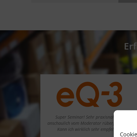
Er
Super Seminar! Sehr praxisnah und
anschaulich vom Moderator rübergebracht.
Kann ich wirklich sehr empfehlen!
Cookie