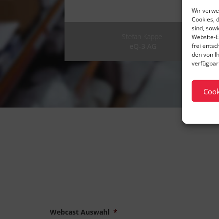
Wir verwe
Cookies, 
sind, sow
Stefan Kappel
Website-E
frei ents
eQ-3 AG
den von I
verfügbar 
Cook
1
2
Webcast Auswahl
*