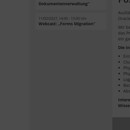
Dokumentenverwaltung“
Ausfa
Oracl
11/02/2027, 14:00 - 15:00 Uhr
Webcast: „Forms Migration“
Wir b
das P
ein g
Die I
Ein
Clu
Phy
Phy
Log
Bac
Abs
Inter
Wisse