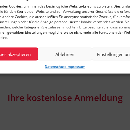
nden Cookies, um Ihnen das bestmögliche Website-Erlebnis zu bieten. Dies umfa
die für den Betrieb der Website und zur Verwaltung unserer Geschäftsziele erford
ie andere Cookies, die ausschließlich für anonyme statistische Zwecke, für komfo
Andreas Beermann
instellungen oder für die Anzeige personalisierter Inhalte verwendet werden. Si
cheiden, welche Kategorien Sie zulassen möchten. Bitte beachten Sie, dass abhän
ThyssenKrupp Steel Europe AG
hnen gewählten Einstellungen möglicherweise nicht mehr alle Funktionen der We
sind.
ies akzeptieren
Ablehnen
Einstellungen a
Datenschutz
Impressum
.
Ihre kostenlose Anmeldung